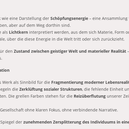
k wie eine Darstellung der
Schöpfungsenergie
– eine Ansammlung v
aben, aber auf dem Weg dorthin sind.
e als
Lichtkern
interpretiert werden, aus dem sich Materie, Form od
, über die diese Energie in die Welt tritt oder sich zurückzieht.
für den
Zustand zwischen geistiger Welt und materieller Realität
–
s.
ation
s Werk als Sinnbild für die
Fragmentierung moderner Lebensreali
iegeln die
Zerklüftung sozialer Strukturen
, die fehlende Einheit u
en. Die grellen Farben stehen für die
Reizüberflutung
unserer Zeit
 Gesellschaft ohne klaren Fokus, ohne verbindende Narrative.
n Spiegel der
zunehmenden Zersplitterung des Individuums in ei