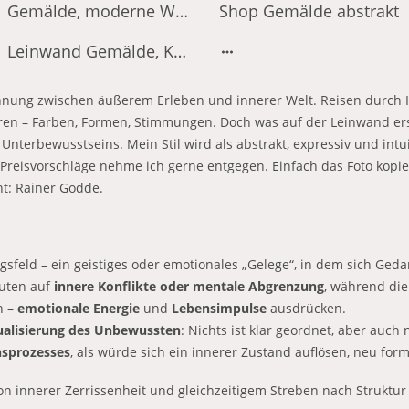
Gemälde, moderne Werke und expressi
Shop Gemälde abstrakt
Leinwand Gemälde, Kunst
nnung zwischen äußerem Erleben und innerer Welt. Reisen durch 
ren – Farben, Formen, Stimmungen. Doch was auf der Leinwand ers
 Unterbewusstseins. Mein Stil wird als abstrakt, expressiv und intu
 Preisvorschläge nehme ich gerne entgegen. Einfach das Foto kopi
t: Rainer Gödde.
gsfeld – ein geistiges oder emotionales „Gelege“, in dem sich Ge
euten auf
innere Konflikte oder mentale Abgrenzung
, während die
n –
emotionale Energie
und
Lebensimpulse
ausdrücken.
ualisierung des Unbewussten
: Nichts ist klar geordnet, aber auch 
nsprozesses
, als würde sich ein innerer Zustand auflösen, neu for
n innerer Zerrissenheit und gleichzeitigem Streben nach Struktur